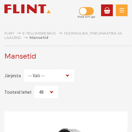
0
tk
Koos km-ga
-
FLINT
E-TELLIMISKESKUS
HÜDRAULIKA, PNEUMAATIKA JA
0.00€
LAAGRID
Mansetid
Mansetid
Järjesta
-- Vali --
Odavamad enne
Tooteid lehel
48
Kallimad enne
Nime järgi A-Z
12
Nime järgi Z-A
24
36
48